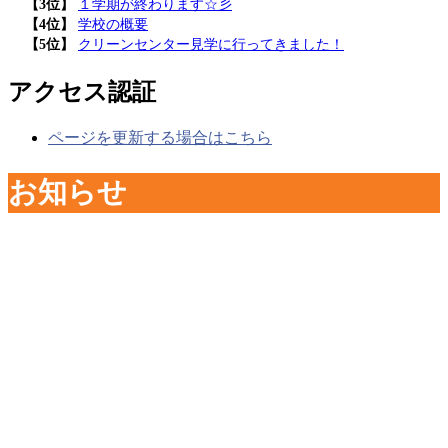
【3位】
１学期が終わります☆彡
【4位】
学校の概要
【5位】
クリーンセンター見学に行ってきました！
アクセス認証
ページを更新する場合はこちら
お知らせ
2026年07月15日 11:56:54
■不安や悩みがある時は、一人
で悩まず相談しよう(東京都教
育庁)