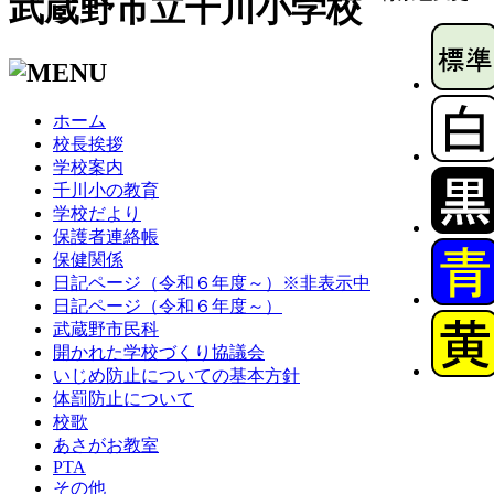
武蔵野市立千川小学校
ホーム
校長挨拶
学校案内
千川小の教育
学校だより
保護者連絡帳
保健関係
日記ページ（令和６年度～）※非表示中
日記ページ（令和６年度～）
武蔵野市民科
開かれた学校づくり協議会
いじめ防止についての基本方針
体罰防止について
校歌
あさがお教室
PTA
その他