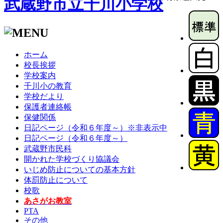
武蔵野市立千川小学校
ホーム
校長挨拶
学校案内
千川小の教育
学校だより
保護者連絡帳
保健関係
日記ページ（令和６年度～）※非表示中
日記ページ（令和６年度～）
武蔵野市民科
開かれた学校づくり協議会
いじめ防止についての基本方針
体罰防止について
校歌
あさがお教室
PTA
その他