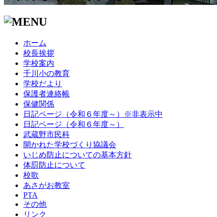
ホーム
校長挨拶
学校案内
千川小の教育
学校だより
保護者連絡帳
保健関係
日記ページ（令和６年度～）※非表示中
日記ページ（令和６年度～）
武蔵野市民科
開かれた学校づくり協議会
いじめ防止についての基本方針
体罰防止について
校歌
あさがお教室
PTA
その他
リンク