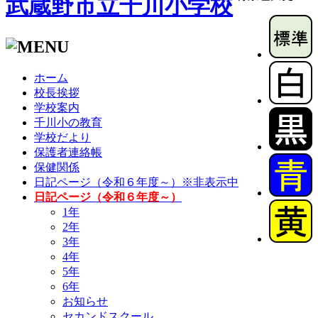
武蔵野市立千川小学校
ホーム
校長挨拶
学校案内
千川小の教育
学校だより
保護者連絡帳
保健関係
日記ページ（令和６年度～）※非表示中
日記ページ（令和６年度～）
1年
2年
3年
4年
5年
6年
お知らせ
セカンドスクール