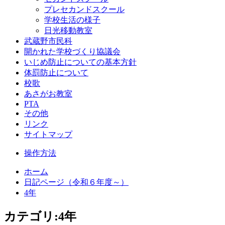
プレセカンドスクール
学校生活の様子
日光移動教室
武蔵野市民科
開かれた学校づくり協議会
いじめ防止についての基本方針
体罰防止について
校歌
あさがお教室
PTA
その他
リンク
サイトマップ
操作方法
ホーム
日記ページ（令和６年度～）
4年
カテゴリ:4年