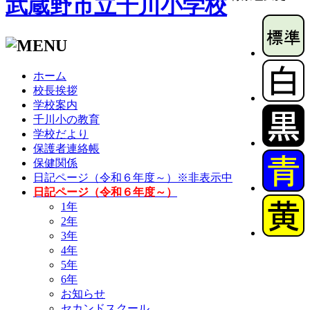
武蔵野市立千川小学校
ホーム
校長挨拶
学校案内
千川小の教育
学校だより
保護者連絡帳
保健関係
日記ページ（令和６年度～）※非表示中
日記ページ（令和６年度～）
1年
2年
3年
4年
5年
6年
お知らせ
セカンドスクール