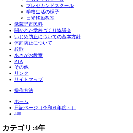
プレセカンドスクール
学校生活の様子
日光移動教室
武蔵野市民科
開かれた学校づくり協議会
いじめ防止についての基本方針
体罰防止について
校歌
あさがお教室
PTA
その他
リンク
サイトマップ
操作方法
ホーム
日記ページ（令和６年度～）
4年
カテゴリ:4年