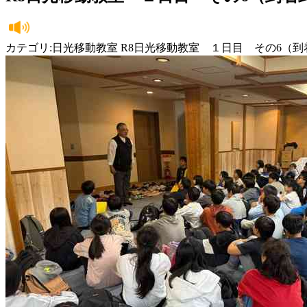
カテゴリ:日光移動教室 R8日光移動教室 １日目 その6（