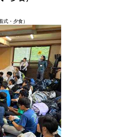
到着式・夕食）