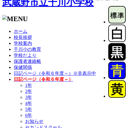
武蔵野市立千川小学校
ホーム
校長挨拶
学校案内
千川小の教育
学校だより
保護者連絡帳
保健関係
日記ページ（令和６年度～）※非表示中
日記ページ（令和６年度～）
1年
2年
3年
4年
5年
6年
お知らせ
セカンドスクール