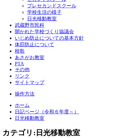
プレセカンドスクール
学校生活の様子
日光移動教室
武蔵野市民科
開かれた学校づくり協議会
いじめ防止についての基本方針
体罰防止について
校歌
あさがお教室
PTA
その他
リンク
サイトマップ
操作方法
ホーム
日記ページ（令和６年度～）
日光移動教室
カテゴリ:日光移動教室